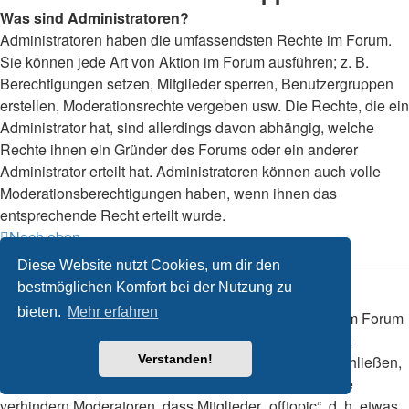
Was sind Administratoren?
Administratoren haben die umfassendsten Rechte im Forum.
Sie können jede Art von Aktion im Forum ausführen; z. B.
Berechtigungen setzen, Mitglieder sperren, Benutzergruppen
erstellen, Moderationsrechte vergeben usw. Die Rechte, die ein
Administrator hat, sind allerdings davon abhängig, welche
Rechte ihnen ein Gründer des Forums oder ein anderer
Administrator erteilt hat. Administratoren können auch volle
Moderationsberechtigungen haben, wenn ihnen das
entsprechende Recht erteilt wurde.
Nach oben
Diese Website nutzt Cookies, um dir den
bestmöglichen Komfort bei der Nutzung zu
Was sind Moderatoren?
bieten.
Mehr erfahren
Die Aufgabe der Moderatoren ist es, das Geschehen im Forum
zu beobachten. Sie haben das Recht, in ihrem Bereich
Beiträge zu ändern und zu löschen und Themen zu schließen,
Verstanden!
zu öffnen, zu verschieben und zu teilen. Üblicherweise
verhindern Moderatoren, dass Mitglieder „offtopic“, d. h. etwas