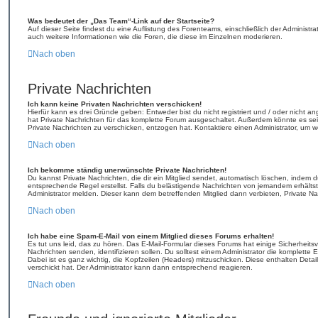
Was bedeutet der „Das Team“-Link auf der Startseite?
Auf dieser Seite findest du eine Auflistung des Forenteams, einschließlich der Administra
auch weitere Informationen wie die Foren, die diese im Einzelnen moderieren.
Nach oben
Private Nachrichten
Ich kann keine Privaten Nachrichten verschicken!
Hierfür kann es drei Gründe geben: Entweder bist du nicht registriert und / oder nicht a
hat Private Nachrichten für das komplette Forum ausgeschaltet. Außerdem könnte es sein
Private Nachrichten zu verschicken, entzogen hat. Kontaktiere einen Administrator, um w
Nach oben
Ich bekomme ständig unerwünschte Private Nachrichten!
Du kannst Private Nachrichten, die dir ein Mitglied sendet, automatisch löschen, indem 
entsprechende Regel erstellst. Falls du belästigende Nachrichten von jemandem erhälts
Administrator melden. Dieser kann dem betreffenden Mitglied dann verbieten, Private N
Nach oben
Ich habe eine Spam-E-Mail von einem Mitglied dieses Forums erhalten!
Es tut uns leid, das zu hören. Das E-Mail-Formular dieses Forums hat einige Sicherheits
Nachrichten senden, identifizieren sollen. Du solltest einem Administrator die komplette 
Dabei ist es ganz wichtig, die Kopfzeilen (Headers) mitzuschicken. Diese enthalten Detai
verschickt hat. Der Administrator kann dann entsprechend reagieren.
Nach oben