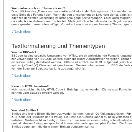
Wie markiere ich ein Thema als neu?
Durch Klicken des „Thema als neu markieren“-Links in der Beitragsansicht kannst du d
erste Seite des Forums holen. Wenn du den entsprechenden Link nicht siehst, dann ist d
oder seit der letzten Markierung ist nicht genügend Zeit vergangen. Es ist auch mögli
du einfach eine Antwort darauf schreibst. Stelle jedoch sicher, dass du die Regeln diese
gerne gesehen, wenn ohne triftigen Grund auf alte oder abgeschlossene Themen geantw
Nach oben
Textformatierung und Thementypen
Was ist BBCode?
BBCode ist eine spezielle Umsetzung von HTML, die dir weitreichende Formatierungsmögl
zur Verwendung von BBCode werden durch die Board-Administration vergeben, können j
einzelnen Beitrag deaktiviert werden. BBCode ist ähnlich wie HTML aufgebaut, jedoch wer
spitzen („<“ und „>“) Klammern eingeschlossen. Weitere Informationen zu BBCode findest d
von der Seite zur Beitragserstellung aus zugänglich ist.
Nach oben
Kann ich HTML benutzen?
Nein, es ist nicht möglich, HTML-Code in Beiträgen zu verwenden. Die meisten Formatie
können über BBCode erreicht werden.
Nach oben
Was sind Smilies?
Smilies sind kleine Bilder, die benutzt werden können, um ein Gefühl auszudrücken. Für 
z. B. bedeutet :) fröhlich und :( traurig. Die Liste aller Smilies kannst du beim Verfassen
trotzdem, Smilies nicht zu häufig zu benutzen, sie können einen Beitrag schnell unles
deshalb deinen Beitrag entsprechend überarbeiten oder gar komplett löschen. Die Board
Smilies begrenzen, die du in einem Beitrag benutzen kannst.