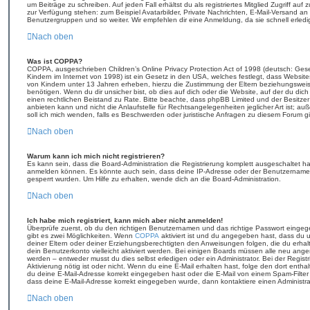
um Beiträge zu schreiben. Auf jeden Fall erhältst du als registriertes Mitglied Zugriff auf
zur Verfügung stehen: zum Beispiel Avatarbilder, Private Nachrichten, E-Mail-Versand an a
Benutzergruppen und so weiter. Wir empfehlen dir eine Anmeldung, da sie schnell erledigt 
Nach oben
Was ist COPPA?
COPPA, ausgeschrieben Children’s Online Privacy Protection Act of 1998 (deutsch: Ges
Kindern im Internet von 1998) ist ein Gesetz in den USA, welches festlegt, dass Websit
von Kindern unter 13 Jahren erheben, hierzu die Zustimmung der Eltern beziehungswei
benötigen. Wenn du dir unsicher bist, ob dies auf dich oder die Website, auf der du dich zu
einen rechtlichen Beistand zu Rate. Bitte beachte, dass phpBB Limited und der Besitze
anbieten kann und nicht die Anlaufstelle für Rechtsangelegenheiten jeglicher Art ist; au
soll ich mich wenden, falls es Beschwerden oder juristische Anfragen zu diesem Forum g
Nach oben
Warum kann ich mich nicht registrieren?
Es kann sein, dass die Board-Administration die Registrierung komplett ausgeschaltet h
anmelden können. Es könnte auch sein, dass deine IP-Adresse oder der Benutzername, 
gesperrt wurden. Um Hilfe zu erhalten, wende dich an die Board-Administration.
Nach oben
Ich habe mich registriert, kann mich aber nicht anmelden!
Überprüfe zuerst, ob du den richtigen Benutzernamen und das richtige Passwort einge
gibt es zwei Möglichkeiten. Wenn
COPPA
aktiviert ist und du angegeben hast, dass du un
deiner Eltern oder deiner Erziehungsberechtigten den Anweisungen folgen, die du erhalte
dein Benutzerkonto vielleicht aktiviert werden. Bei einigen Boards müssen alle neu angem
werden – entweder musst du dies selbst erledigen oder ein Administrator. Bei der Registri
Aktivierung nötig ist oder nicht. Wenn du eine E-Mail erhalten hast, folge den dort ent
du deine E-Mail-Adresse korrekt eingegeben hast oder die E-Mail von einem Spam-Filter b
dass deine E-Mail-Adresse korrekt eingegeben wurde, dann kontaktiere einen Administra
Nach oben