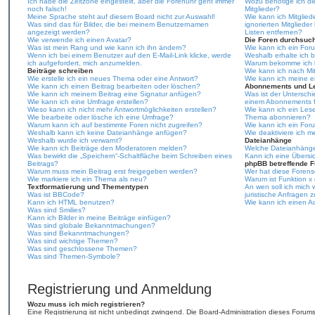
Ich habe die Zeitzone eingestellt, aber die Forenuhr geht immer
Wozu benötige ich die
noch falsch!
Mitglieder?
Meine Sprache steht auf diesem Board nicht zur Auswahl!
Wie kann ich Mitgliede
Was sind das für Bilder, die bei meinem Benutzernamen
ignorierten Mitgliede
angezeigt werden?
Listen entfernen?
Wie verwende ich einen Avatar?
Die Foren durchsuc
Was ist mein Rang und wie kann ich ihn ändern?
Wie kann ich ein Fo
Wenn ich bei einem Benutzer auf den E-Mail-Link klicke, werde
Weshalb erhalte ich 
ich aufgefordert, mich anzumelden.
Warum bekomme ich be
Beiträge schreiben
Wie kann ich nach Mi
Wie erstelle ich ein neues Thema oder eine Antwort?
Wie kann ich meine 
Wie kann ich einen Beitrag bearbeiten oder löschen?
Abonnements und L
Wie kann ich meinem Beitrag eine Signatur anfügen?
Was ist der Untersch
Wie kann ich eine Umfrage erstellen?
einem Abonnements f
Wieso kann ich nicht mehr Antwortmöglichkeiten erstellen?
Wie kann ich ein Les
Wie bearbeite oder lösche ich eine Umfrage?
Thema abonnieren?
Warum kann ich auf bestimmte Foren nicht zugreifen?
Wie kann ich ein For
Weshalb kann ich keine Dateianhänge anfügen?
Wie deaktiviere ich 
Weshalb wurde ich verwarnt?
Dateianhänge
Wie kann ich Beiträge den Moderatoren melden?
Welche Dateianhänge 
Was bewirkt die „Speichern“-Schaltfläche beim Schreiben eines
Kann ich eine Übersi
Beitrags?
phpBB betreffende 
Warum muss mein Beitrag erst freigegeben werden?
Wer hat diese Forens
Wie markiere ich ein Thema als neu?
Warum ist Funktion x 
Textformatierung und Thementypen
An wen soll ich mich
Was ist BBCode?
juristische Anfragen 
Kann ich HTML benutzen?
Wie kann ich einen Ad
Was sind Smilies?
Kann ich Bilder in meine Beiträge einfügen?
Was sind globale Bekanntmachungen?
Was sind Bekanntmachungen?
Was sind wichtige Themen?
Was sind geschlossene Themen?
Was sind Themen-Symbole?
Registrierung und Anmeldung
Wozu muss ich mich registrieren?
Eine Registrierung ist nicht unbedingt zwingend. Die Board-Administration dieses Forums 