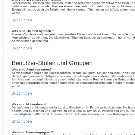
Geschlossene Themen sind Themen, in denen nicht mehr geantwortet werden kann und b
vorhanden, beendet wurde. Themen können aus vielen Gründen durch einen Moderator o
Eventuell hast du auch die Möglichkeit, deine eigenen Themen zu schließen, sofern dies
wurde.
Nach oben
Was sind Themen-Symbole?
Themen-Symbole sind vom Autor ausgewählte Bilder, welche mit einem Thema in Verbin
kennzeichnen zu können. Die Möglichkeit, Themen-Symbole zu verwenden, hängt von de
Administration gesetzt hat.
Nach oben
Benutzer-Stufen und Gruppen
Was sind Administratoren?
Administratoren haben die umfassendsten Rechte im Forum. Sie können jede Art von Akt
Berechtigungen setzen, Mitglieder sperren, Benutzergruppen erstellen, Moderationsrech
Administrator hat, sind allerdings davon abhängig, welche Rechte ihnen ein Gründer des
erteilt hat. Administratoren können auch volle Moderationsberechtigungen haben, wenn 
wurde.
Nach oben
Was sind Moderatoren?
Die Aufgabe der Moderatoren ist es, das Geschehen im Forum zu beobachten. Sie haben
ändern und zu löschen und Themen zu schließen, zu öffnen, zu verschieben und zu teil
dass Mitglieder „offtopic“, d. h. etwas nicht zum Thema Passendes, oder Beleidigendes 
Nach oben
Was sind Benutzergruppen?