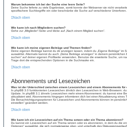
Warum bekomme ich bei der Suche eine leere Seite?
Deine Suche lieferte zu viele Ergebnisse, somit konnte der Webserver sie nicht verarbei
spezifischere Suchbegriffe ein oder beschränke die Suche auf verschiedene Unterforen.
Nach oben
Wie kann ich nach Mitgliedern suchen?
Gehe zur „Mitglieder“-Seite und klicke auf „Nach einem Mitglied suchen“.
Nach oben
Wie kann ich meine eigenen Beiträge und Themen finden?
Deine eigenen Beiträge kannst du dir anzeigen lassen, indem du „Eigene Beiträge“ im Sc
auswählst. Alternativ kannst du auch „Deine Beiträge anzeigen“ in deinem persönlichen 
suchen“ auf deiner eigenen Profilseite verwenden. Benutze die erweiterte Suche, um na
Trage dort die entsprechenden Optionen in die Suchmaske ein.
Nach oben
Abonnements und Lesezeichen
Was ist der Unterschied zwischen einem Lesezeichen und einem Abonnements für
In phpBB 3.0 funktionierten Lesezeichen ähnlich den Lesezeichen in Web-Browsern: du
Update. In phpBB 3.1 ähneln Lesezeichen mehr einem Abonnement: du kannst eine Be
aktualisiert wird. Abonnements hingegen informieren dich bei einer Aktualisierung eine
Die Benachrichtigungsoptionen für Lesezeichen und Abonnements können im persönlich
einstellen“ geändert werden.
Nach oben
Wie kann ich ein Lesezeichen auf ein Thema setzen oder ein Thema abonnieren?
Du kannst ein Lesezeichen auf ein Thema setzen oder es abonnieren, in dem du die e
Optionen“ auswählst, die sich normalerweise ober- und unterhalb des Diskussionsverla