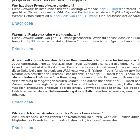
Wer hat diese Forensoftware entwickelt?
Diese Software (in ihrer unmodifizierten Fassung) wurde von
phpBB Limited
entwickelt un
geschützt. Sie wurde unter der GNU General Public License, Version 2 (GPL-2.0) veröffen
Weitere Details findest du
auf der Seite von phpBB Limited
. Eine deutschsprachige Anlau
Nach oben
Warum ist Funktion x oder y nicht enthalten?
Diese Software wurde von phpBB Limited geschrieben. Wenn du denkst, dass eine Funkt
besuche
phpBB Ideas
, wo du deine Stimme für bestehende Vorschläge abgeben oder n
Nach oben
An wen soll ich mich wenden, falls es Beschwerden oder juristische Anfragen zu 
Jeder Administrator, der auf der „Das Team“-Seite aufgeführt ist, ist ein geeigneter Ko
keine Antwort erhältst, solltest du den Besitzer der Domain kontaktieren (führe dazu ein
diese Seite bei einem kostenlosen Webhoster wie z. B. Yahoo!, free.fr, funpic.de usw. 
Kontakt des betreffenden Dienstes. Bitte beachte, dass phpBB Limited (phpBB.com) u
absolut keinen Einfluss
auf die Benutzung oder den oder die Benutzer der Forensoftwa
Verantwortung herangezogen werden können. Kontaktiere daher nie phpBB Limited ode
Zusammenhang mit jeglichen juristischen Fragen (Unterlassungserklärungen, Haftungsfr
Websiten phpbb.com, phpbb.de oder die phpBB-Software selbst beziehen. Falls du php
E-Mails schreibst, die die
Softwarenutzung durch Dritte
betreffen, so wirst du, wenn üb
erhalten.
Nach oben
Wie kann ich einen Administrator des Boards kontaktieren?
Alle Benutzer des Boards können das Kontaktformular nutzen, wenn die Funktion durch d
Mitglieder des Boards können zusätzlich den Link „Das Team“ verwenden.
Nach oben