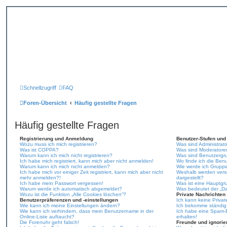
Schnellzugriff
FAQ
Foren-Übersicht
Häufig gestellte Fragen
Häufig gestellte Fragen
Registrierung und Anmeldung
Benutzer-Stufen un
Wozu muss ich mich registrieren?
Was sind Administrat
Was ist COPPA?
Was sind Moderatore
Warum kann ich mich nicht registrieren?
Was sind Benutzergr
Ich habe mich registriert, kann mich aber nicht anmelden!
Wo finde ich die Benu
Warum kann ich mich nicht anmelden?
Wie werde ich Gruppe
Ich habe mich vor einiger Zeit registriert, kann mich aber nicht
Weshalb werden vers
mehr anmelden?!
dargestellt?
Ich habe mein Passwort vergessen!
Was ist eine Hauptg
Warum werde ich automatisch abgemeldet?
Was bedeutet der „Da
Wozu ist die Funktion „Alle Cookies löschen“?
Private Nachrichten
Benutzerpräferenzen und -einstellungen
Ich kann keine Privat
Wie kann ich meine Einstellungen ändern?
Ich bekomme ständig 
Wie kann ich verhindern, dass mein Benutzername in der
Ich habe eine Spam-E
Online-Liste auftaucht?
erhalten!
Die Forenuhr geht falsch!
Freunde und ignorier