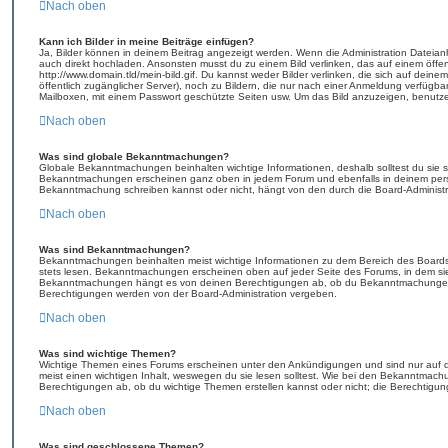
Nach oben
Kann ich Bilder in meine Beiträge einfügen?
Ja, Bilder können in deinem Beitrag angezeigt werden. Wenn die Administration Dateian
auch direkt hochladen. Ansonsten musst du zu einem Bild verlinken, das auf einem öffentl
http://www.domain.tld/mein-bild.gif. Du kannst weder Bilder verlinken, die sich auf deine
öffentlich zugänglicher Server), noch zu Bildern, die nur nach einer Anmeldung verfügbar
Mailboxen, mit einem Passwort geschützte Seiten usw. Um das Bild anzuzeigen, benutz
Nach oben
Was sind globale Bekanntmachungen?
Globale Bekanntmachungen beinhalten wichtige Informationen, deshalb solltest du sie s
Bekanntmachungen erscheinen ganz oben in jedem Forum und ebenfalls in deinem pers
Bekanntmachung schreiben kannst oder nicht, hängt von den durch die Board-Administ
Nach oben
Was sind Bekanntmachungen?
Bekanntmachungen beinhalten meist wichtige Informationen zu dem Bereich des Boards, i
stets lesen. Bekanntmachungen erscheinen oben auf jeder Seite des Forums, in dem sie 
Bekanntmachungen hängt es von deinen Berechtigungen ab, ob du Bekanntmachungen e
Berechtigungen werden von der Board-Administration vergeben.
Nach oben
Was sind wichtige Themen?
Wichtige Themen eines Forums erscheinen unter den Ankündigungen und sind nur auf d
meist einen wichtigen Inhalt, weswegen du sie lesen solltest. Wie bei den Bekanntmac
Berechtigungen ab, ob du wichtige Themen erstellen kannst oder nicht; die Berechtigunge
Nach oben
Was sind geschlossene Themen?