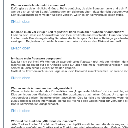
Warum kann ich mich nicht anmelden?
Dafür gibt es viele mögliche Gründe. Prüfe zunächst, ob dein Benutzername und dein Pass
wende dich an einen Board-Administrator, um sicherzugehen, dass du nicht gesperrt wurd
Konfigurationsproblem mit der Website vorliegt, welches ein Administrator lösen muss.
Nach oben
Ich habe mich vor einiger Zeit registriert, kann mich aber nicht mehr anmelden?!
Es kann sein, dass ein Administrator dein Benutzerkonto aus verschieden Gründen deakt
löschen viele Boards regelmäßig Benutzer, die für längere Zeit keine Beiträge geschri
verringern. Registriere dich einfach erneut und nimm aktiv an den Diskussionen teil!
Nach oben
Ich habe mein Passwort vergessen!
Das ist nicht schlimm! Wir können dir zwar dein altes Passwort nicht wieder mitteilen, du
machst du, indem du auf der Anmelde-Seite auf „Ich habe mein Passwort vergessen“ kli
solltest du dich schnell wieder anmelden können.
Solltest du trotzdem nicht in der Lage sein, dein Passwort zurückzusetzen, so wende dic
Nach oben
Warum werde ich automatisch abgemeldet?
Wenn du beim Anmelden das Kontrollkästchen „Angemeldet bleiben“ nicht auswählst, wir
Dies verhindert den Missbrauch deines Benutzerkontos durch einen Dritten. Um angeme
„Angemeldet bleiben“ beim Anmelden auswählen. Dies ist nicht empfehlenswert, wenn du
zum Beispiel in einem Internetcafé, befindest. Wenn diese Option nicht zur Verfügung st
Board-Administration ausgeschaltet.
Nach oben
Wozu ist die Funktion „Alle Cookies löschen“?
„Alle Cookies löschen“ löscht die Cookies, die phpBB erstellt hat und die dafür sorgen,
Außerdem ermöglichen Cookies einige Funktionen, wie beispielsweise den „Gelesen“-Sta