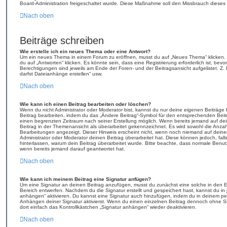
Board-Administration freigeschaltet wurde. Diese Maßnahme soll den Missbrauch dieses
Nach oben
Beiträge schreiben
Wie erstelle ich ein neues Thema oder eine Antwort?
Um ein neues Thema in einem Forum zu eröffnen, musst du auf „Neues Thema“ klicken. 
du auf „Antworten“ klicken. Es könnte sein, dass eine Registrierung erforderlich ist, bev
Berechtigungen sind jeweils am Ende der Foren- und der Beitragsansicht aufgelistet. Z. 
darfst Dateianhänge erstellen“ usw.
Nach oben
Wie kann ich einen Beitrag bearbeiten oder löschen?
Wenn du nicht Administrator oder Moderator bist, kannst du nur deine eigenen Beiträge
Beitrag bearbeiten, indem du das „Ändere Beitrag“-Symbol für den entsprechenden Beitrag 
einen begrenzten Zeitraum nach seiner Erstellung möglich. Wenn bereits jemand auf dei
Beitrag in der Themenansicht als überarbeitet gekennzeichnet. Es wird sowohl die Anzahl
Bearbeitungen angezeigt. Dieser Hinweis erscheint nicht, wenn noch niemand auf deine
Administrator oder Moderator deinen Beitrag überarbeitet hat. Diese können jedoch, falls 
hinterlassen, warum dein Beitrag überarbeitet wurde. Bitte beachte, dass normale Benut
wenn bereits jemand darauf geantwortet hat.
Nach oben
Wie kann ich meinem Beitrag eine Signatur anfügen?
Um eine Signatur an deinen Beitrag anzufügen, musst du zunächst eine solche in den E
Bereich entwerfen. Nachdem du die Signatur erstellt und gespeichert hast, kannst du in
anhängen“ aktivieren. Du kannst eine Signatur auch hinzufügen, indem du in deinem p
Anhängen deiner Signatur aktivierst. Wenn du einen einzelnen Beitrag dennoch ohne S
dort einfach das Kontrollkästchen „Signatur anhängen“ wieder deaktivieren.
Nach oben