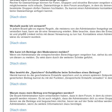
Rechte für Dateianhänge können für Foren, Gruppen und einzelne Benutzer vergeben we
möglicherweise nicht erlaubt, Dateianhänge in dem Forum anzufügen, in dem du deinen 
bestimmte Gruppen dürfen Dateien hochladen. Du kannst einen Administrator kontaktieren, 
keine Dateianhänge anfügen kannst.
Nach oben
Weshalb wurde ich verwarnt?
In jedem Board gibt es eigene Regeln, die meistens von der Administration festgelegt
verstoßen hast, kann sie dir eine Verwarnung erteilen. Bitte beachte, dass dies die Ent
ist und phpBB Limited nichts mit dieser Verwarnung zu tun hat. Kontaktiere einen Administr
wieso du verwarnt wurdest.
Nach oben
Wie kann ich Beiträge den Moderatoren melden?
Wenn ein Administrator die entsprechenden Berechtigungen vergeben hat, siehst du eine
um diesen zu melden. Du wirst dann durch die weiteren Schritte geführt.
Nach oben
Was bewirkt die „Speichern“-Schaltfläche beim Schreiben eines Beitrags?
Hiermit kannst du die geschriebene Entwürfe speichern und zu einem späteren Zeitpun
gesicherten Beitrag kannst du mit der Funktion „Gespeicherte Entwürfe verwalten“ in de
Nach oben
Warum muss mein Beitrag erst freigegeben werden?
Die Board-Administration kann entschieden haben, dass in dem Forum, in dem du einen Be
geprüft werden müssen. Es ist auch möglich, dass die Administration dich zu einer Grup
denen sie die Beiträge erst begutachten möchte, bevor sie auf der Seite sichtbar werden.
Administration, wenn du weitere Informationen dazu benötigst.
Nach oben