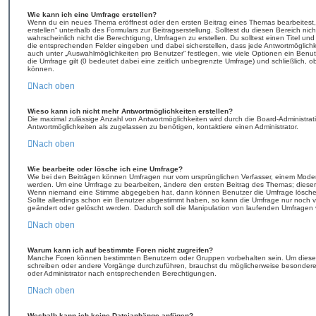
Wie kann ich eine Umfrage erstellen?
Wenn du ein neues Thema eröffnest oder den ersten Beitrag eines Themas bearbeitest, 
erstellen“ unterhalb des Formulars zur Beitragserstellung. Solltest du diesen Bereich ni
wahrscheinlich nicht die Berechtigung, Umfragen zu erstellen. Du solltest einen Titel un
die entsprechenden Felder eingeben und dabei sicherstellen, dass jede Antwortmöglichke
auch unter „Auswahlmöglichkeiten pro Benutzer“ festlegen, wie viele Optionen ein Benutz
die Umfrage gilt (0 bedeutet dabei eine zeitlich unbegrenzte Umfrage) und schließlich, 
können.
Nach oben
Wieso kann ich nicht mehr Antwortmöglichkeiten erstellen?
Die maximal zulässige Anzahl von Antwortmöglichkeiten wird durch die Board-Administrat
Antwortmöglichkeiten als zugelassen zu benötigen, kontaktiere einen Administrator.
Nach oben
Wie bearbeite oder lösche ich eine Umfrage?
Wie bei den Beiträgen können Umfragen nur vom ursprünglichen Verfasser, einem Modera
werden. Um eine Umfrage zu bearbeiten, ändere den ersten Beitrag des Themas; dieser i
Wenn niemand eine Stimme abgegeben hat, dann können Benutzer die Umfrage löschen
Sollte allerdings schon ein Benutzer abgestimmt haben, so kann die Umfrage nur noch 
geändert oder gelöscht werden. Dadurch soll die Manipulation von laufenden Umfragen 
Nach oben
Warum kann ich auf bestimmte Foren nicht zugreifen?
Manche Foren können bestimmten Benutzern oder Gruppen vorbehalten sein. Um diese 
schreiben oder andere Vorgänge durchzuführen, brauchst du möglicherweise besonder
oder Administrator nach entsprechenden Berechtigungen.
Nach oben
Weshalb kann ich keine Dateianhänge anfügen?