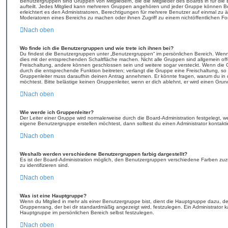
Benutzergruppen sind Gruppen von Mitgliedern, die die Mitglieder des Boards in für die 
aufteilt. Jedes Mitglied kann mehreren Gruppen angehören und jeder Gruppe können Be
erleichtert es den Administratoren, Berechtigungen für mehrere Benutzer auf einmal zu 
Moderatoren eines Bereichs zu machen oder ihnen Zugriff zu einem nichtöffentlichen F
Nach oben
Wo finde ich die Benutzergruppen und wie trete ich ihnen bei?
Du findest die Benutzergruppen unter „Benutzergruppen“ im persönlichen Bereich. Wenn
dies mit der entsprechenden Schaltfläche machen. Nicht alle Gruppen sind allgemein offe
Freischaltung, andere können geschlossen sein und weitere sogar versteckt. Wenn die Gr
durch die entsprechende Funktion beitreten; verlangt die Gruppe eine Freischaltung, so 
Gruppenleiter muss daraufhin deinen Antrag annehmen. Er könnte fragen, warum du 
möchtest. Bitte belästige keinen Gruppenleiter, wenn er dich ablehnt, er wird einen Gru
Nach oben
Wie werde ich Gruppenleiter?
Der Leiter einer Gruppe wird normalerweise durch die Board-Administration festgelegt, w
eigene Benutzergruppe erstellen möchtest, dann solltest du einen Administrator kontakti
Nach oben
Weshalb werden verschiedene Benutzergruppen farbig dargestellt?
Es ist der Board-Administration möglich, den Benutzergruppen verschiedene Farben zuzut
zu identifizieren sind.
Nach oben
Was ist eine Hauptgruppe?
Wenn du Mitglied in mehr als einer Benutzergruppe bist, dient die Hauptgruppe dazu, 
Gruppenrang, der bei dir standardmäßig angezeigt wird, festzulegen. Ein Administrator 
Hauptgruppe im persönlichen Bereich selbst festzulegen.
Nach oben