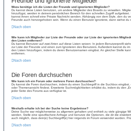
Freunde und ignorierte Mitglieder
Wozu benötige ich die Listen der Freunde und ignorierten Mitglieder?
Du kannst diese Listen benutzen, um andere Mitglieder des Boards zu verwalten. Mitglied
hinzufügst, werden in deinem persönlichen Bereich für den schnellen Zugriff aufgelistet.
kannst ihnen schnell eine Private Nachricht senden. Abhängig von dem Style, den du v
Freunde auch hervorgehoben sein. Wenn du einen Benutzer ignorierst, dann siehst du s
Nach oben
Wie kann ich Mitglieder zur Liste der Freunde oder zur Liste der ignorierten Mitgli
den Listen entfernen?
Du kannst Benutzer auf zwei Arten auf diese Listen setzen: In jedem Benutzerprofil sie
zur Liste der Freunde und einen zum Ignorieren des Benutzers. Außerdem kannst du im 
den Listen hinzufügen, indem du deren Benutzernamen eingibst. An gleicher Stelle kann
entfernen.
Nach oben
Die Foren durchsuchen
Wie kann ich ein Forum oder mehrere Foren durchsuchen?
Du kannst die Foren durchsuchen, indem du einen Suchbegriff in die Suchbox eingibst, d
oder Themenansicht findest. Erweiterte Suchmöglichkeiten erhältst du, indem du den „Erw
jeder Seite des Forums aus verfügbar ist.
Nach oben
Weshalb erhalte ich bei der Suche keine Ergebnisse?
Deine Suche war möglicherweise zu allgemein gehalten und enthielt zu viele gängige Wör
werden. Stelle eine spezifischere Anfrage und benutze die Optionen, die dir die erweiter
auch möglich, dass dein(e) Suchbegriff(e) hier nirgends im Forum verwendet wurden. Prü
Nach oben