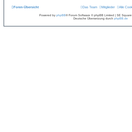
Foren-Übersicht
Das Team
Mitglieder
Alle Coo
Powered by
phpBB
® Forum Software © phpBB Limited | SE Squar
Deutsche Übersetzung durch
phpBB.de