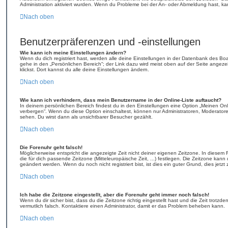
Administration aktiviert wurden. Wenn du Probleme bei der An- oder Abmeldung hast, ka
Nach oben
Benutzerpräferenzen und -einstellungen
Wie kann ich meine Einstellungen ändern?
Wenn du dich registriert hast, werden alle deine Einstellungen in der Datenbank des Bo
gehe in den „Persönlichen Bereich“; der Link dazu wird meist oben auf der Seite ange
klickst. Dort kannst du alle deine Einstellungen ändern.
Nach oben
Wie kann ich verhindern, dass mein Benutzername in der Online-Liste auftaucht?
In deinem persönlichen Bereich findest du in den Einstellungen eine Option „Meinen On
verbergen“. Wenn du diese Option einschaltest, können nur Administratoren, Moderator
sehen. Du wirst dann als unsichtbarer Besucher gezählt.
Nach oben
Die Forenuhr geht falsch!
Möglicherweise entspricht die angezeigte Zeit nicht deiner eigenen Zeitzone. In diesem Fa
die für dich passende Zeitzone (Mitteleuropäische Zeit, ...) festlegen. Die Zeitzone kann
geändert werden. Wenn du noch nicht registriert bist, ist dies ein guter Grund, dies jetzt 
Nach oben
Ich habe die Zeitzone eingestellt, aber die Forenuhr geht immer noch falsch!
Wenn du dir sicher bist, dass du die Zeitzone richtig eingestellt hast und die Zeit trotzde
vermutlich falsch. Kontaktiere einen Administrator, damit er das Problem beheben kann.
Nach oben