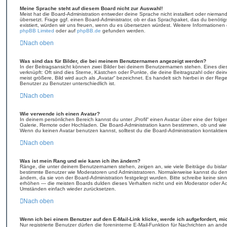
Meine Sprache steht auf diesem Board nicht zur Auswahl!
Meist hat die Board-Administration entweder deine Sprache nicht installiert oder niema
übersetzt. Frage ggf. einen Board-Administrator, ob er das Sprachpaket, das du benötigst,
existiert, würden wir uns freuen, wenn du es übersetzen würdest. Weitere Informatione
phpBB Limited
oder auf
phpBB.de
gefunden werden.
Nach oben
Was sind das für Bilder, die bei meinem Benutzernamen angezeigt werden?
In der Beitragsansicht können zwei Bilder bei deinem Benutzernamen stehen. Eines diese
verknüpft: Oft sind dies Sterne, Kästchen oder Punkte, die deine Beitragszahl oder de
meist größere, Bild wird auch als „Avatar“ bezeichnet. Es handelt sich hierbei in der Reg
Benutzer zu Benutzer unterschiedlich ist.
Nach oben
Wie verwende ich einen Avatar?
In deinem persönlichen Bereich kannst du unter „Profil“ einen Avatar über eine der fol
Galerie, Remote oder Hochladen. Die Board-Administration kann bestimmen, ob und wie
Wenn du keinen Avatar benutzen kannst, solltest du die Board-Administration kontaktier
Nach oben
Was ist mein Rang und wie kann ich ihn ändern?
Ränge, die unter deinem Benutzernamen stehen, zeigen an, wie viele Beiträge du bislang 
bestimmte Benutzer wie Moderatoren und Administratoren. Normalerweise kannst du den 
ändern, da sie von der Board-Administration festgelegt wurden. Bitte schreibe keine si
erhöhen — die meisten Boards dulden dieses Verhalten nicht und ein Moderator oder Ad
Umständen einfach wieder zurücksetzen.
Nach oben
Wenn ich bei einem Benutzer auf den E-Mail-Link klicke, werde ich aufgefordert, m
Nur registrierte Benutzer dürfen die foreninterne E-Mail-Funktion für Nachrichten an and