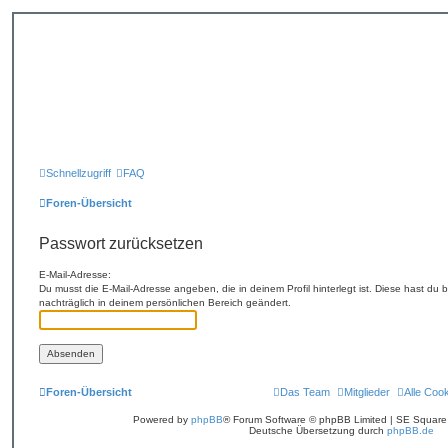
Schnellzugriff
FAQ
Foren-Übersicht
Passwort zurücksetzen
E-Mail-Adresse:
Du musst die E-Mail-Adresse angeben, die in deinem Profil hinterlegt ist. Diese hast du
nachträglich in deinem persönlichen Bereich geändert.
Foren-Übersicht
Das Team
Mitglieder
Alle Coo
Powered by
phpBB
® Forum Software © phpBB Limited | SE Squar
Deutsche Übersetzung durch
phpBB.de