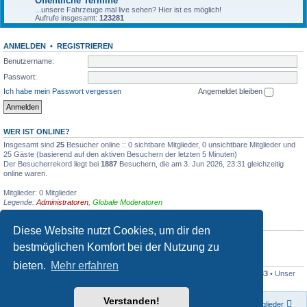
Öffentliche Termine
...unsere Fahrzeuge mal live sehen? Hier ist es möglich!
Aufrufe insgesamt:
123281
ANMELDEN
•
REGISTRIEREN
Benutzername:
Passwort:
Ich habe mein Passwort vergessen
Angemeldet bleiben
WER IST ONLINE?
Insgesamt sind
25
Besucher online :: 0 sichtbare Mitglieder, 0 unsichtbare Mitglieder und
25 Gäste (basierend auf den aktiven Besuchern der letzten 5 Minuten)
Der Besucherrekord liegt bei
1887
Besuchern, die am 3. Jun 2026, 23:31 gleichzeitig
online waren.
Mitglieder: 0 Mitglieder
Legende:
Administratoren
,
Globale Moderatoren
GEBURTSTAGE
Diese Website nutzt Cookies, um dir den
Heute hat kein Mitglied Geburtstag
bestmöglichen Komfort bei der Nutzung zu
STATISTIK
bieten.
Mehr erfahren
Beiträge insgesamt
47338
• Themen insgesamt
3830
• Mitglieder insgesamt
233
• Unser
neuestes Mitglied:
Dredner82
Verstanden!
Foren-Übersicht
Das Team
Mitglieder