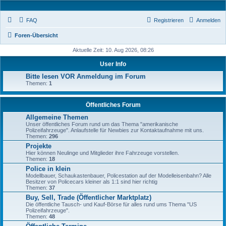
FAQ
Registrieren
Anmelden
Foren-Übersicht
Aktuelle Zeit: 10. Aug 2026, 08:26
User Info
Bitte lesen VOR Anmeldung im Forum
Themen:
1
Öffentliches Forum
Allgemeine Themen
Unser öffentliches Forum rund um das Thema "amerikanische
Polizeifahrzeuge". Anlaufstelle für Newbies zur Kontaktaufnahme mit uns.
Themen:
296
Projekte
Hier können Neulinge und Mitglieder ihre Fahrzeuge vorstellen.
Themen:
18
Police in klein
Modellbauer, Schaukastenbauer, Policestation auf der Modelleisenbahn? Alle
Besitzer von Policecars kleiner als 1:1 sind hier richtig
Themen:
37
Buy, Sell, Trade (Öffentlicher Marktplatz)
Die öffentliche Tausch- und Kauf-Börse für alles rund ums Thema "US
Polizeifahrzeuge".
Themen:
48