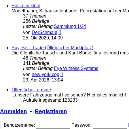
Police in klein
Modellbauer, Schaukastenbauer, Policestation auf der Mode
37
Themen
256
Beiträge
Letzter Beitrag
Sammlung 1/24
Neuester
von
DerSchmale
Beitrag
25. Okt 2020, 14:09
Buy, Sell, Trade (Öffentlicher Marktplatz)
Die öffentliche Tausch- und Kauf-Börse für alles rund u
48
Themen
141
Beiträge
Letzter Beitrag
Eye Witness Systeme
Neuester
von
new-york-cop
Beitrag
29. Apr 2026, 13:04
Öffentliche Termine
...unsere Fahrzeuge mal live sehen? Hier ist es möglich!
Aufrufe insgesamt: 123233
Anmelden
•
Registrieren
Benutzername:
Passwort: