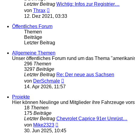
Letzter Beitrag
Wichtig: Infos zur Registrier…
Neuester
von
Thrax
Beitrag
12. Dez 2021, 03:33
Öffentliches Forum
Themen
Beiträge
Letzter Beitrag
Allgemeine Themen
Unser öffentliches Forum rund um das Thema "amerikanisc
296
Themen
3297
Beiträge
Letzter Beitrag
Re: Der neue aus Sachsen
Neuester
von
DerSchmale
Beitrag
14. Apr 2026, 11:57
Projekte
Hier können Neulinge und Mitglieder ihre Fahrzeuge vorst
18
Themen
175
Beiträge
Letzter Beitrag
Chevrolet Caprice 91er Umrüst…
Neuester
von
Mike2323
Beitrag
30. Jun 2025, 10:45