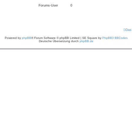
Forums-User
0
Das
Powered by
phpBB
® Forum Software © phpBB Limited | SE Square by
PhpBB3 BBCodes
Deutsche Übersetzung durch
phpBB.de