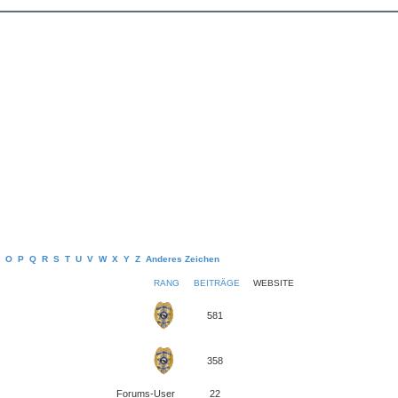
O
P
Q
R
S
T
U
V
W
X
Y
Z
Anderes Zeichen
RANG
BEITRÄGE
WEBSITE
581
358
Forums-User
22