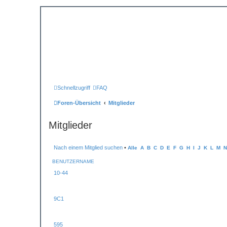
Schnellzugriff
FAQ
Foren-Übersicht
Mitglieder
Mitglieder
Nach einem Mitglied suchen
•
Alle
A
B
C
D
E
F
G
H
I
J
K
L
M
N
BENUTZERNAME
10-44
9C1
595