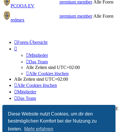
premium member
Alle Foren
PCOOA EV
premium member
Alle Foren
redmex
Foren-Übersicht
Mitglieder
Das Team
Alle Zeiten sind
UTC+02:00
Alle Cookies löschen
Alle Zeiten sind
UTC+02:00
Alle Cookies löschen
Mitglieder
Das Team
Powered by
phpBB
® Forum Software © phpBB Limited | SE
Diese Website nutzt Cookies, um dir den
Square by
PhpBB3 BBCodes
Deutsche Übersetzung durch
phpBB.de
bestmöglichen Komfort bei der Nutzung zu
bieten.
Mehr erfahren