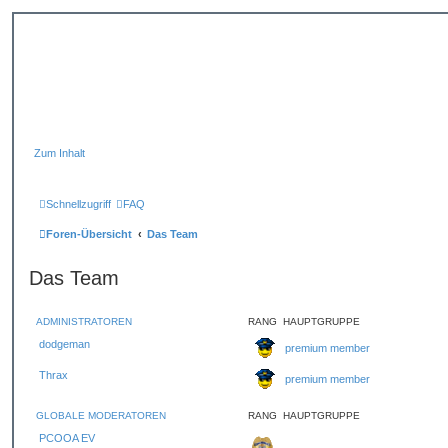
Zum Inhalt
Schnellzugriff
FAQ
Foren-Übersicht
Das Team
Das Team
ADMINISTRATOREN
RANG
HAUPTGRUPPE
dodgeman
premium member
Thrax
premium member
GLOBALE MODERATOREN
RANG
HAUPTGRUPPE
PCOOA EV