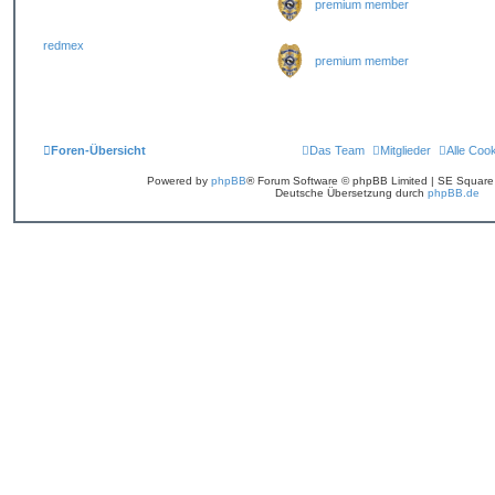
premium member
redmex
premium member
Foren-Übersicht
Das Team
Mitglieder
Alle Coo
Powered by
phpBB
® Forum Software © phpBB Limited | SE Squar
Deutsche Übersetzung durch
phpBB.de