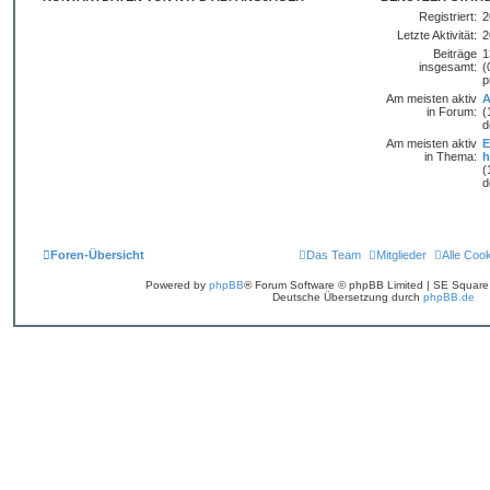
Registriert:
2
Letzte Aktivität:
2
Beiträge
1
insgesamt:
(
p
Am meisten aktiv
A
in Forum:
(
d
Am meisten aktiv
E
in Thema:
h
(
d
Foren-Übersicht
Das Team
Mitglieder
Alle Coo
Powered by
phpBB
® Forum Software © phpBB Limited | SE Squar
Deutsche Übersetzung durch
phpBB.de