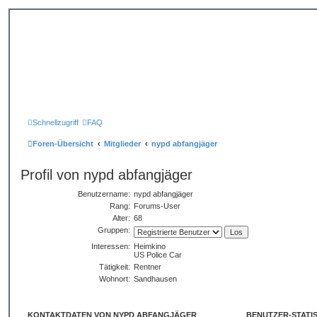
Schnellzugriff
FAQ
Foren-Übersicht
Mitglieder
nypd abfangjäger
Profil von nypd abfangjäger
Benutzername:
nypd abfangjäger
Rang:
Forums-User
Alter:
68
Gruppen:
Interessen:
Heimkino
US Police Car
Tätigkeit:
Rentner
Wohnort:
Sandhausen
KONTAKTDATEN VON NYPD ABFANGJÄGER
BENUTZER-STATIS