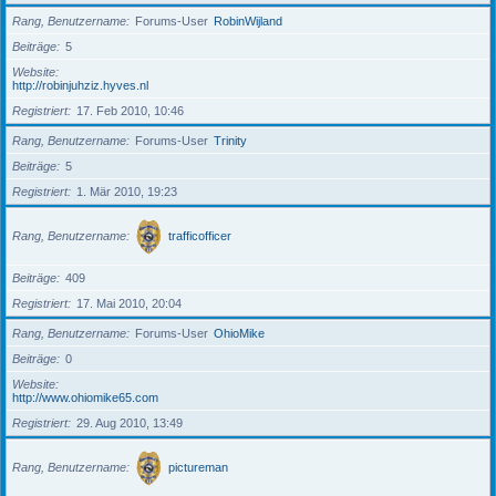
Rang, Benutzername
Forums-User
RobinWijland
Beiträge
5
Website
http://robinjuhziz.hyves.nl
Registriert
17. Feb 2010, 10:46
Rang, Benutzername
Forums-User
Trinity
Beiträge
5
Registriert
1. Mär 2010, 19:23
Rang, Benutzername
trafficofficer
Beiträge
409
Registriert
17. Mai 2010, 20:04
Rang, Benutzername
Forums-User
OhioMike
Beiträge
0
Website
http://www.ohiomike65.com
Registriert
29. Aug 2010, 13:49
Rang, Benutzername
pictureman