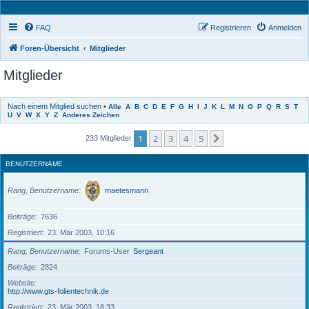
FAQ
Registrieren
Anmelden
Foren-Übersicht
Mitglieder
Mitglieder
Nach einem Mitglied suchen
•
Alle
A
B
C
D
E
F
G
H
I
J
K
L
M
N
O
P
Q
R
S
T
U
V
W
X
Y
Z
Anderes Zeichen
1
2
3
4
5
Nächste
233 Mitglieder
BENUTZERNAME
Rang, Benutzername
maetesmann
Beiträge
7636
Registriert
23. Mär 2003, 10:16
Rang, Benutzername
Forums-User
Sergeant
Beiträge
2824
Website
http://www.gts-folientechnik.de
Registriert
23. Mär 2003, 18:33