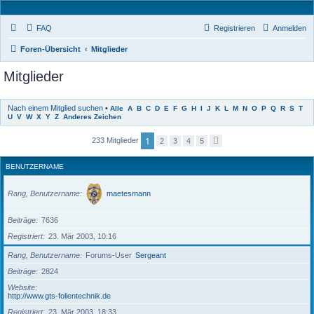
FAQ
Registrieren
Anmelden
Foren-Übersicht
Mitglieder
Mitglieder
Nach einem Mitglied suchen
•
Alle
A
B
C
D
E
F
G
H
I
J
K
L
M
N
O
P
Q
R
S
T
U
V
W
X
Y
Z
Anderes Zeichen
1
233 Mitglieder
2
3
4
5
N
ä
c
h
BENUTZERNAME
s
t
e
Rang, Benutzername
maetesmann
Beiträge
7636
Registriert
23. Mär 2003, 10:16
Rang, Benutzername
Forums-User
Sergeant
Beiträge
2824
Website
http://www.gts-folientechnik.de
Registriert
23. Mär 2003, 18:33