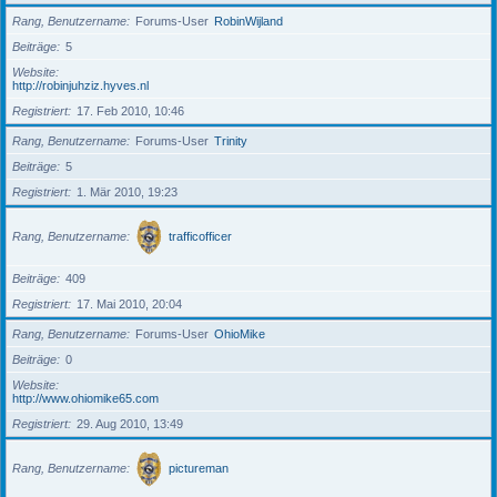
Rang, Benutzername
Forums-User
RobinWijland
Beiträge
5
Website
http://robinjuhziz.hyves.nl
Registriert
17. Feb 2010, 10:46
Rang, Benutzername
Forums-User
Trinity
Beiträge
5
Registriert
1. Mär 2010, 19:23
Rang, Benutzername
trafficofficer
Beiträge
409
Registriert
17. Mai 2010, 20:04
Rang, Benutzername
Forums-User
OhioMike
Beiträge
0
Website
http://www.ohiomike65.com
Registriert
29. Aug 2010, 13:49
Rang, Benutzername
pictureman