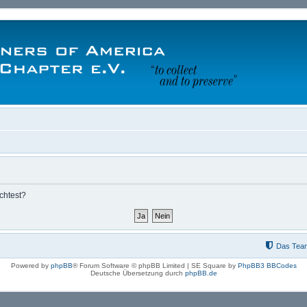
chtest?
Das Tea
Powered by
phpBB
® Forum Software © phpBB Limited | SE Square by
PhpBB3 BBCodes
Deutsche Übersetzung durch
phpBB.de