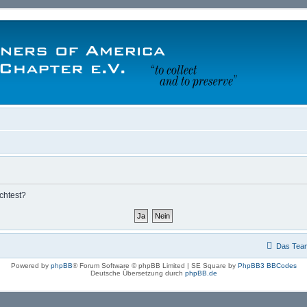
chtest?
Das Tea
Powered by
phpBB
® Forum Software © phpBB Limited | SE Square by
PhpBB3 BBCodes
Deutsche Übersetzung durch
phpBB.de