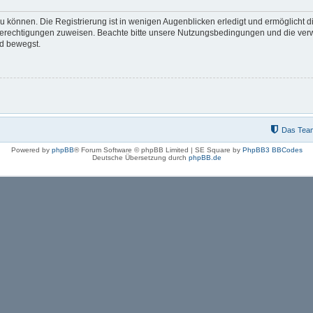
 können. Die Registrierung ist in wenigen Augenblicken erledigt und ermöglicht di
 Berechtigungen zuweisen. Beachte bitte unsere Nutzungsbedingungen und die verwa
rd bewegst.
Das Tea
Powered by
phpBB
® Forum Software © phpBB Limited | SE Square by
PhpBB3 BBCodes
Deutsche Übersetzung durch
phpBB.de