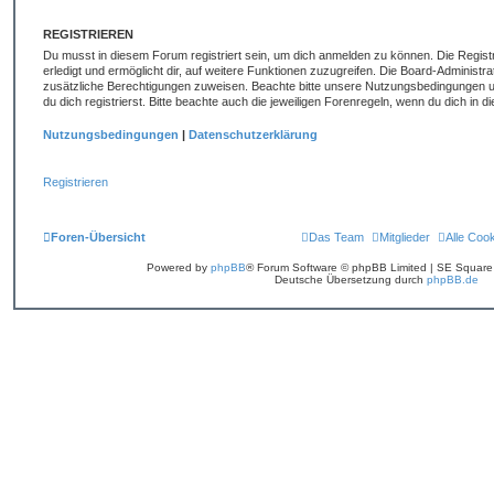
REGISTRIEREN
Du musst in diesem Forum registriert sein, um dich anmelden zu können. Die Registr
erledigt und ermöglicht dir, auf weitere Funktionen zuzugreifen. Die Board-Administr
zusätzliche Berechtigungen zuweisen. Beachte bitte unsere Nutzungsbedingungen 
du dich registrierst. Bitte beachte auch die jeweiligen Forenregeln, wenn du dich in
Nutzungsbedingungen
|
Datenschutzerklärung
Registrieren
Foren-Übersicht
Das Team
Mitglieder
Alle Coo
Powered by
phpBB
® Forum Software © phpBB Limited | SE Squar
Deutsche Übersetzung durch
phpBB.de