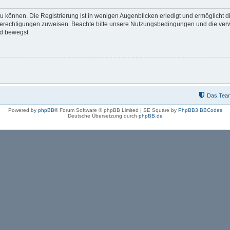
 können. Die Registrierung ist in wenigen Augenblicken erledigt und ermöglicht di
 Berechtigungen zuweisen. Beachte bitte unsere Nutzungsbedingungen und die verwa
rd bewegst.
Das Tea
Powered by
phpBB
® Forum Software © phpBB Limited | SE Square by
PhpBB3 BBCodes
Deutsche Übersetzung durch
phpBB.de