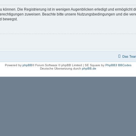
 können. Die Registrierung ist in wenigen Augenblicken erledigt und ermöglicht di
 Berechtigungen zuweisen. Beachte bitte unsere Nutzungsbedingungen und die verwa
rd bewegst.
Das Tea
Powered by
phpBB
® Forum Software © phpBB Limited | SE Square by
PhpBB3 BBCodes
Deutsche Übersetzung durch
phpBB.de