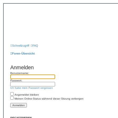
Schnellzugriff
FAQ
Foren-Übersicht
Anmelden
Benutzername:
Passwort:
Ich habe mein Passwort vergessen
Angemeldet bleiben
Meinen Online-Status während dieser Sitzung verbergen