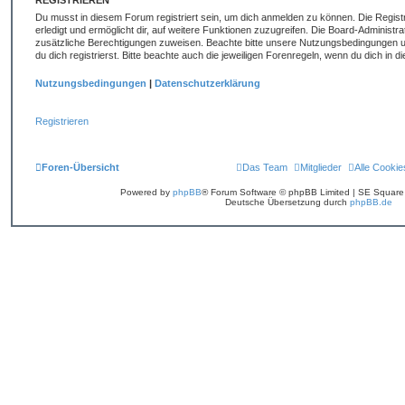
REGISTRIEREN
Du musst in diesem Forum registriert sein, um dich anmelden zu können. Die Registr
erledigt und ermöglicht dir, auf weitere Funktionen zuzugreifen. Die Board-Administr
zusätzliche Berechtigungen zuweisen. Beachte bitte unsere Nutzungsbedingungen 
du dich registrierst. Bitte beachte auch die jeweiligen Forenregeln, wenn du dich in
Nutzungsbedingungen
|
Datenschutzerklärung
Registrieren
Foren-Übersicht
Das Team
Mitglieder
Alle Cookie
Powered by
phpBB
® Forum Software © phpBB Limited | SE Squar
Deutsche Übersetzung durch
phpBB.de