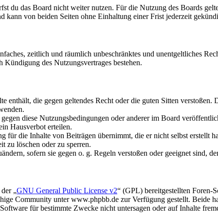
fst du das Board nicht weiter nutzen. Für die Nutzung des Boards gelten
 kann von beiden Seiten ohne Einhaltung einer Frist jederzeit gekünd
 einfaches, zeitlich und räumlich unbeschränktes und unentgeltliches R
ch Kündigung des Nutzungsvertrages bestehen.
alte enthält, die gegen geltendes Recht oder die guten Sitten verstoßen. 
rwenden.
n gegen diese Nutzungsbedingungen oder anderer im Board veröffentli
in Hausverbot erteilen.
für die Inhalte von Beiträgen übernimmt, die er nicht selbst erstellt 
it zu löschen oder zu sperren.
uändern, sofern sie gegen o. g. Regeln verstoßen oder geeignet sind, 
 der „
GNU General Public License v2
“ (GPL) bereitgestellten Foren
hige Community unter www.phpbb.de zur Verfügung gestellt. Beide hab
oftware für bestimmte Zwecke nicht untersagen oder auf Inhalte frem