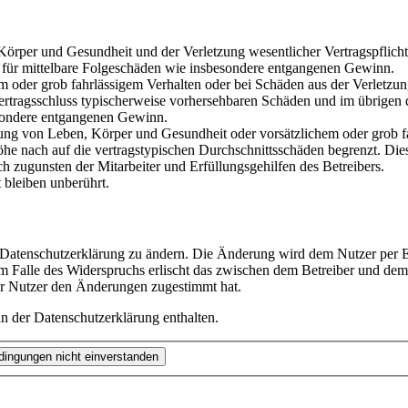
rper und Gesundheit und der Verletzung wesentlicher Vertragspflichten
ch für mittelbare Folgeschäden wie insbesondere entgangenen Gewinn.
em oder grob fahrlässigem Verhalten oder bei Schäden aus der Verletz
i Vertragsschluss typischerweise vorhersehbaren Schäden und im übrigen
besondere entgangenen Gewinn.
ng von Leben, Körper und Gesundheit oder vorsätzlichem oder grob fah
e nach auf die vertragstypischen Durchschnittsschäden begrenzt. Dies
h zugunsten der Mitarbeiter und Erfüllungsgehilfen des Betreibers.
bleiben unberührt.
e Datenschutzerklärung zu ändern. Die Änderung wird dem Nutzer per E-
m Falle des Widerspruchs erlischt das zwischen dem Betreiber und dem 
er Nutzer den Änderungen zugestimmt hat.
n der Datenschutzerklärung enthalten.