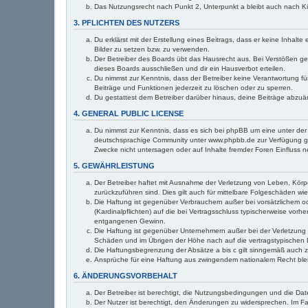
Das Nutzungsrecht nach Punkt 2, Unterpunkt a bleibt auch nach 
3. PFLICHTEN DES NUTZERS
Du erklärst mit der Erstellung eines Beitrags, dass er keine Inhal
Bilder zu setzen bzw. zu verwenden.
Der Betreiber des Boards übt das Hausrecht aus. Bei Verstößen g
dieses Boards ausschließen und dir ein Hausverbot erteilen.
Du nimmst zur Kenntnis, dass der Betreiber keine Verantwortung für
Beiträge und Funktionen jederzeit zu löschen oder zu sperren.
Du gestattest dem Betreiber darüber hinaus, deine Beiträge abzuä
4. GENERAL PUBLIC LICENSE
Du nimmst zur Kenntnis, dass es sich bei phpBB um eine unter der 
deutschsprachige Community unter www.phpbb.de zur Verfügung gest
Zwecke nicht untersagen oder auf Inhalte fremder Foren Einfluss 
5. GEWÄHRLEISTUNG
Der Betreiber haftet mit Ausnahme der Verletzung von Leben, Körper
zurückzuführen sind. Dies gilt auch für mittelbare Folgeschäden 
Die Haftung ist gegenüber Verbrauchern außer bei vorsätzlichem o
(Kardinalpflichten) auf die bei Vertragsschluss typischerweise vo
entgangenen Gewinn.
Die Haftung ist gegenüber Unternehmern außer bei der Verletzung 
Schäden und im Übrigen der Höhe nach auf die vertragstypischen 
Die Haftungsbegrenzung der Absätze a bis c gilt sinngemäß auch zu
Ansprüche für eine Haftung aus zwingendem nationalem Recht ble
6. ÄNDERUNGSVORBEHALT
Der Betreiber ist berechtigt, die Nutzungsbedingungen und die Dat
Der Nutzer ist berechtigt, den Änderungen zu widersprechen. Im Fa