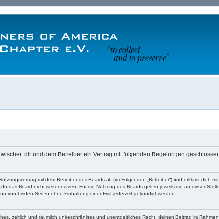
rd zwischen dir und dem Betreiber ein Vertrag mit folgenden Regelungen geschlossen
en Nutzungsvertrag mit dem Betreiber des Boards ab (im Folgenden „Betreiber“) und erklärst dich
du das Board nicht weiter nutzen. Für die Nutzung des Boards gelten jeweils die an dieser Stell
nn von beiden Seiten ohne Einhaltung einer Frist jederzeit gekündigt werden.
faches, zeitlich und räumlich unbeschränktes und unentgeltliches Recht, deinen Beitrag im Rahme