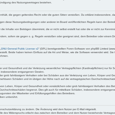
Kündigung des Nutzungsvertrages bestehen.
te enthält, die gegen geltendes Recht oder die guten Sitten verstoßen. Du erklärst insbesondere, 
egen diese Nutzungsbedingungen oder anderer im Board veröffentlichten Regeln kann der Betre
 die Inhalte von Beiträgen übernimmt, die er nicht selbst erstellt hat oder die er nicht zur Kenn
ndern, sofern sie gegen o. g. Regeln verstoßen oder geeignet sind, dem Betreiber oder einem D
„
GNU General Public License v2
“ (GPL) bereitgestellten Foren-Software von phpBB Limited (ww
ellt. Beide haben keinen Einfluss auf die Art und Weise, wie die Software verwendet wird. Si
nehmen.
 und Gesundheit und der Verletzung wesentlicher Vertragspflichten (Kardinalpflichten) nur für Sc
wie insbesondere entgangenen Gewinn.
der grob fahrlässigem Verhalten oder bei Schäden aus der Verletzung von Leben, Körper und Ges
rhersehbaren Schäden und im übrigen der Höhe nach auf die vertragstypischen Durchschnittsschäd
von Leben, Körper und Gesundheit oder vorsätzlichem oder grob fahrlässigem Verhalten des Betr
Durchschnittsschäden begrenzt. Dies gilt auch für mittelbare Schäden, insbesondere entgangen
gunsten der Mitarbeiter und Erfüllungsgehilfen des Betreibers.
iben unberührt.
enschutzerklärung zu ändern. Die Änderung wird dem Nutzer per E-Mail mitgeteilt.
lle des Widerspruchs erlischt das zwischen dem Betreiber und dem Nutzer bestehende Vertragsverh