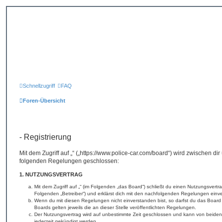
Schnellzugriff
FAQ
Foren-Übersicht
- Registrierung
Mit dem Zugriff auf „“ („https://www.police-car.com/board“) wird zwischen di
folgenden Regelungen geschlossen:
1. NUTZUNGSVERTRAG
Mit dem Zugriff auf „“ (im Folgenden „das Board“) schließt du einen Nutzungsvertr
Folgenden „Betreiber“) und erklärst dich mit den nachfolgenden Regelungen einv
Wenn du mit diesen Regelungen nicht einverstanden bist, so darfst du das Board 
Boards gelten jeweils die an dieser Stelle veröffentlichten Regelungen.
Der Nutzungsvertrag wird auf unbestimmte Zeit geschlossen und kann von beiden 
jederzeit gekündigt werden.