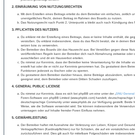
2. EINRÄUMUNG VON NUTZUNGSRECHTEN
Mit dem Erstellen eines Beitrags erteilst du dem Betreiber ein einfaches, zeitlich
unentgeltliches Recht, deinen Beitrag im Rahmen des Boards zu nutzen.
Das Nutzungsrecht nach Punkt 2, Unterpunkt a bleibt auch nach Kündigung des 
3. PFLICHTEN DES NUTZERS
Du erklärst mit der Erstellung eines Beitrags, dass er keine Inhalte enthält, die 
verstoßen. Du erklärst insbesondere, dass du das Recht besitzt, die in deinen Be
setzen bzw. zu verwenden.
Der Betreiber des Boards übt das Hausrecht aus. Bei Verstößen gegen diese Nu
veröffentlichten Regeln kann der Betreiber dich nach Abmahnung zeitweise oder
ausschließen und dir ein Hausverbot erteilen.
Du nimmst zur Kenntnis, dass der Betreiber keine Verantwortung für die Inhalte vo
erstellt hat oder die er nicht zur Kenntnis genommen hat. Du gestattest dem Betr
Funktionen jederzeit zu löschen oder zu sperren.
Du gestattest dem Betreiber darüber hinaus, deine Beiträge abzuändern, sofern 
geeignet sind, dem Betreiber oder einem Dritten Schaden zuzufügen.
4. GENERAL PUBLIC LICENSE
Du nimmst zur Kenntnis, dass es sich bei phpBB um eine unter der „
GNU General 
Foren-Software von phpBB Limited (www.phpbb.com) handelt; deutschsprachige I
deutschsprachige Community unter www.phpbb.de zur Verfügung gestellt. Beide ha
Weise, wie die Software verwendet wird. Sie können insbesondere die Verwendun
untersagen oder auf Inhalte fremder Foren Einfluss nehmen.
5. GEWÄHRLEISTUNG
Der Betreiber haftet mit Ausnahme der Verletzung von Leben, Körper und Gesundh
Vertragspflichten (Kardinalpflichten) nur für Schäden, die auf ein vorsätzliches od
zurückzuführen sind. Dies gilt auch für mittelbare Folgeschäden wie insbesonde