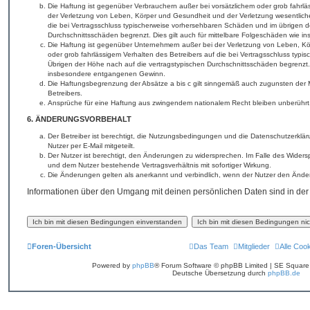
Die Haftung ist gegenüber Verbrauchern außer bei vorsätzlichem oder grob fahrl
der Verletzung von Leben, Körper und Gesundheit und der Verletzung wesentlicher 
die bei Vertragsschluss typischerweise vorhersehbaren Schäden und im übrigen d
Durchschnittsschäden begrenzt. Dies gilt auch für mittelbare Folgeschäden wie
Die Haftung ist gegenüber Unternehmern außer bei der Verletzung von Leben, Kö
oder grob fahrlässigem Verhalten des Betreibers auf die bei Vertragsschluss typ
Übrigen der Höhe nach auf die vertragstypischen Durchschnittsschäden begrenzt. 
insbesondere entgangenen Gewinn.
Die Haftungsbegrenzung der Absätze a bis c gilt sinngemäß auch zugunsten der Mi
Betreibers.
Ansprüche für eine Haftung aus zwingendem nationalem Recht bleiben unberührt
6. ÄNDERUNGSVORBEHALT
Der Betreiber ist berechtigt, die Nutzungsbedingungen und die Datenschutzerklä
Nutzer per E-Mail mitgeteilt.
Der Nutzer ist berechtigt, den Änderungen zu widersprechen. Im Falle des Widers
und dem Nutzer bestehende Vertragsverhältnis mit sofortiger Wirkung.
Die Änderungen gelten als anerkannt und verbindlich, wenn der Nutzer den Ände
Informationen über den Umgang mit deinen persönlichen Daten sind in der
Foren-Übersicht
Das Team
Mitglieder
Alle Coo
Powered by
phpBB
® Forum Software © phpBB Limited | SE Squar
Deutsche Übersetzung durch
phpBB.de