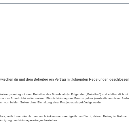
rd zwischen dir und dem Betreiber ein Vertrag mit folgenden Regelungen geschlossen
en Nutzungsvertrag mit dem Betreiber des Boards ab (im Folgenden „Betreiber“) und erklärst dich
du das Board nicht weiter nutzen. Für die Nutzung des Boards gelten jeweils die an dieser Stell
n von beiden Seiten ohne Einhaltung einer Frist jederzeit gekündigt werden.
faches, zeitlich und räumlich unbeschränktes und unentgeltliches Recht, deinen Beitrag im Rahme
Kündigung des Nutzungsvertrages bestehen.