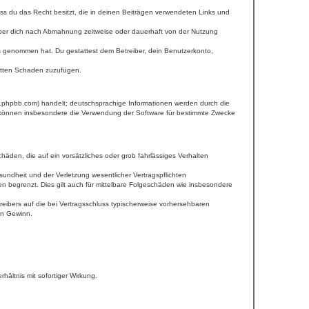
dass du das Recht besitzt, die in deinen Beiträgen verwendeten Links und
iber dich nach Abmahnung zeitweise oder dauerhaft von der Nutzung
tnis genommen hat. Du gestattest dem Betreiber, dein Benutzerkonto,
ritten Schaden zuzufügen.
w.phpbb.com) handelt; deutschsprachige Informationen werden durch die
e können insbesondere die Verwendung der Software für bestimmte Zwecke
häden, die auf ein vorsätzliches oder grob fahrlässiges Verhalten
undheit und der Verletzung wesentlicher Vertragspflichten
n begrenzt. Dies gilt auch für mittelbare Folgeschäden wie insbesondere
eibers auf die bei Vertragsschluss typischerweise vorhersehbaren
en Gewinn.
ältnis mit sofortiger Wirkung.