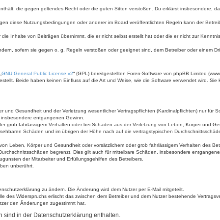
e enthält, die gegen geltendes Recht oder die guten Sitten verstoßen. Du erklärst insbesondere, 
egen diese Nutzungsbedingungen oder anderer im Board veröffentlichten Regeln kann der Betre
die Inhalte von Beiträgen übernimmt, die er nicht selbst erstellt hat oder die er nicht zur Kenn
ndern, sofern sie gegen o. g. Regeln verstoßen oder geeignet sind, dem Betreiber oder einem D
„
GNU General Public License v2
“ (GPL) bereitgestellten Foren-Software von phpBB Limited (ww
ellt. Beide haben keinen Einfluss auf die Art und Weise, wie die Software verwendet wird. Si
 und Gesundheit und der Verletzung wesentlicher Vertragspflichten (Kardinalpflichten) nur für Sc
wie insbesondere entgangenen Gewinn.
der grob fahrlässigem Verhalten oder bei Schäden aus der Verletzung von Leben, Körper und Ges
rhersehbaren Schäden und im übrigen der Höhe nach auf die vertragstypischen Durchschnittsschäde
von Leben, Körper und Gesundheit oder vorsätzlichem oder grob fahrlässigem Verhalten des Betr
Durchschnittsschäden begrenzt. Dies gilt auch für mittelbare Schäden, insbesondere entgangen
gunsten der Mitarbeiter und Erfüllungsgehilfen des Betreibers.
ben unberührt.
enschutzerklärung zu ändern. Die Änderung wird dem Nutzer per E-Mail mitgeteilt.
lle des Widerspruchs erlischt das zwischen dem Betreiber und dem Nutzer bestehende Vertragsverh
utzer den Änderungen zugestimmt hat.
sind in der Datenschutzerklärung enthalten.