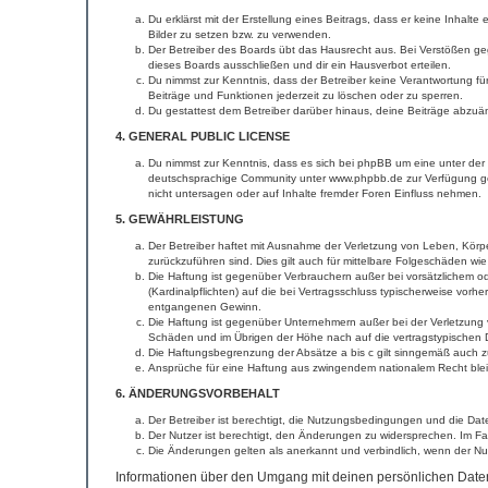
Du erklärst mit der Erstellung eines Beitrags, dass er keine Inhalt
Bilder zu setzen bzw. zu verwenden.
Der Betreiber des Boards übt das Hausrecht aus. Bei Verstößen g
dieses Boards ausschließen und dir ein Hausverbot erteilen.
Du nimmst zur Kenntnis, dass der Betreiber keine Verantwortung für 
Beiträge und Funktionen jederzeit zu löschen oder zu sperren.
Du gestattest dem Betreiber darüber hinaus, deine Beiträge abzuä
4. GENERAL PUBLIC LICENSE
Du nimmst zur Kenntnis, dass es sich bei phpBB um eine unter der 
deutschsprachige Community unter www.phpbb.de zur Verfügung gest
nicht untersagen oder auf Inhalte fremder Foren Einfluss nehmen.
5. GEWÄHRLEISTUNG
Der Betreiber haftet mit Ausnahme der Verletzung von Leben, Körper
zurückzuführen sind. Dies gilt auch für mittelbare Folgeschäden 
Die Haftung ist gegenüber Verbrauchern außer bei vorsätzlichem o
(Kardinalpflichten) auf die bei Vertragsschluss typischerweise vo
entgangenen Gewinn.
Die Haftung ist gegenüber Unternehmern außer bei der Verletzung 
Schäden und im Übrigen der Höhe nach auf die vertragstypischen 
Die Haftungsbegrenzung der Absätze a bis c gilt sinngemäß auch zu
Ansprüche für eine Haftung aus zwingendem nationalem Recht blei
6. ÄNDERUNGSVORBEHALT
Der Betreiber ist berechtigt, die Nutzungsbedingungen und die Dat
Der Nutzer ist berechtigt, den Änderungen zu widersprechen. Im Fa
Die Änderungen gelten als anerkannt und verbindlich, wenn der N
Informationen über den Umgang mit deinen persönlichen Daten 