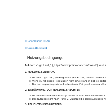
Schnellzugriff
FAQ
Foren-Übersicht
- Nutzungsbedingungen
Mit dem Zugriff auf „“ („https://www.police-car.com/board“) wi
1. NUTZUNGSVERTRAG
Mit dem Zugriff auf „“ (im Folgenden „das Board“) schließt du ein
Wenn du mit diesen Regelungen nicht einverstanden bist, so darfst 
Der Nutzungsvertrag wird auf unbestimmte Zeit geschlossen und kan
2. EINRÄUMUNG VON NUTZUNGSRECHTEN
Mit dem Erstellen eines Beitrags erteilst du dem Betreiber ein ein
Das Nutzungsrecht nach Punkt 2, Unterpunkt a bleibt auch nach 
3. PFLICHTEN DES NUTZERS