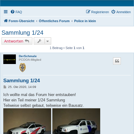
FAQ
Registrieren
Anmelden
Foren-Übersicht
Öffentliches Forum
Police in klein
Sammlung 1/24
Antworten
1 Beitrag • Seite
1
von
1
DerSchmale
PCOOA-Mitglied
Sammlung 1/24
B
25. Okt 2020, 14:09
e
i
Ich wollte mal das Forum hier entstauben!
t
Hier ein Teil meiner 1/24 Sammlung
r
a
Teilweise selbst gebaut, teilweise ein Bausatz.
g