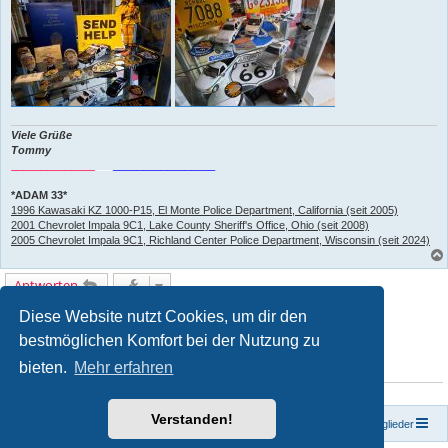
Viele Grüße
Tommy
______________
___
_________________
*ADAM 33*
1996 Kawasaki KZ 1000-P15, El Monte Police Department, California (seit 2005)
2001 Chevrolet Impala 9C1, Lake County Sheriff's Office, Ohio (seit 2008)
2005 Chevrolet Impala 9C1, Richland Center Police Department, Wisconsin (seit 2024)
Antworten
1 Beitrag • Seite
1
von
1
Diese Website nutzt Cookies, um dir den
bestmöglichen Komfort bei der Nutzung zu
bieten.
Mehr erfahren
WER IST ONLINE?
Mitglieder in diesem Forum: 0 Mitglieder und 0 Gäste
Verstanden!
Foren-Übersicht
Das Team
Mitglieder