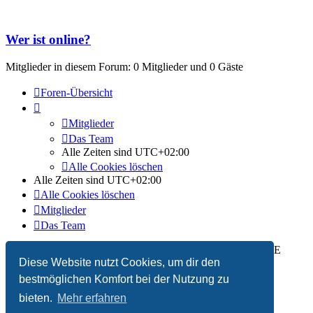
Wer ist online?
Mitglieder in diesem Forum: 0 Mitglieder und 0 Gäste
Foren-Übersicht
Mitglieder
Das Team
Alle Zeiten sind
UTC+02:00
Alle Cookies löschen
Alle Zeiten sind
UTC+02:00
Alle Cookies löschen
Mitglieder
Das Team
Powered by
phpBB
® Forum Software © phpBB Limited | SE
Diese Website nutzt Cookies, um dir den
Square by
PhpBB3 BBCodes
Deutsche Übersetzung durch
phpBB.de
bestmöglichen Komfort bei der Nutzung zu
bieten.
Mehr erfahren