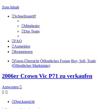
Zum Inhalt
Schnellzugriff
Mitglieder
Das Team
FAQ
Anmelden
Registrieren
Foren-Übersicht
Öffentliches Forum
Buy, Sell, Trade
(Öffentlicher Marktplatz)
2006er Crown Vic P71 zu verkaufen
Antworten
Druckansicht