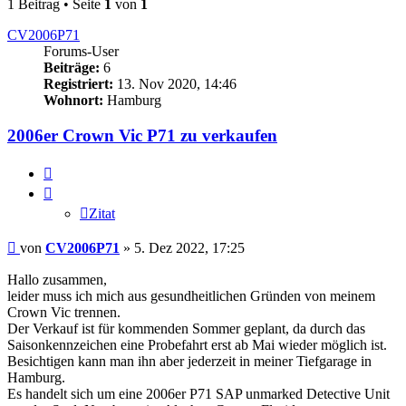
1 Beitrag • Seite
1
von
1
CV2006P71
Forums-User
Beiträge:
6
Registriert:
13. Nov 2020, 14:46
Wohnort:
Hamburg
2006er Crown Vic P71 zu verkaufen
Zitat
Zitat
Beitrag
von
CV2006P71
»
5. Dez 2022, 17:25
Hallo zusammen,
leider muss ich mich aus gesundheitlichen Gründen von meinem
Crown Vic trennen.
Der Verkauf ist für kommenden Sommer geplant, da durch das
Saisonkennzeichen eine Probefahrt erst ab Mai wieder möglich ist.
Besichtigen kann man ihn aber jederzeit in meiner Tiefgarage in
Hamburg.
Es handelt sich um eine 2006er P71 SAP unmarked Detective Unit