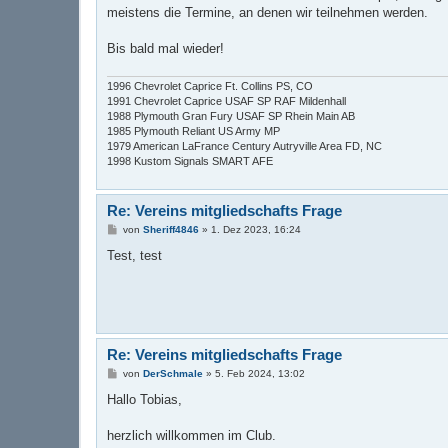
t
meistens die Termine, an denen wir teilnehmen werden.
r
a
g
Bis bald mal wieder!
1996 Chevrolet Caprice Ft. Collins PS, CO
1991 Chevrolet Caprice USAF SP RAF Mildenhall
1988 Plymouth Gran Fury USAF SP Rhein Main AB
1985 Plymouth Reliant US Army MP
1979 American LaFrance Century Autryville Area FD, NC
1998 Kustom Signals SMART AFE
Re: Vereins mitgliedschafts Frage
B
von
Sheriff4846
»
1. Dez 2023, 16:24
e
i
Test, test
t
r
a
g
Re: Vereins mitgliedschafts Frage
B
von
DerSchmale
»
5. Feb 2024, 13:02
e
i
Hallo Tobias,
t
r
a
herzlich willkommen im Club.
g