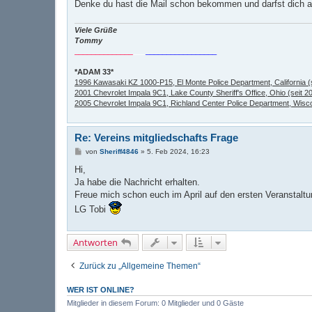
Denke du hast die Mail schon bekommen und darfst dich ab
Viele Grüße
Tommy
______________
___
_________________
*ADAM 33*
1996 Kawasaki KZ 1000-P15, El Monte Police Department, California (
2001 Chevrolet Impala 9C1, Lake County Sheriff's Office, Ohio (seit 2
2005 Chevrolet Impala 9C1, Richland Center Police Department, Wisco
Re: Vereins mitgliedschafts Frage
B
von
Sheriff4846
»
5. Feb 2024, 16:23
e
i
Hi,
t
Ja habe die Nachricht erhalten.
r
a
Freue mich schon euch im April auf den ersten Veranstaltu
g
LG Tobi
Antworten
Zurück zu „Allgemeine Themen“
WER IST ONLINE?
Mitglieder in diesem Forum: 0 Mitglieder und 0 Gäste