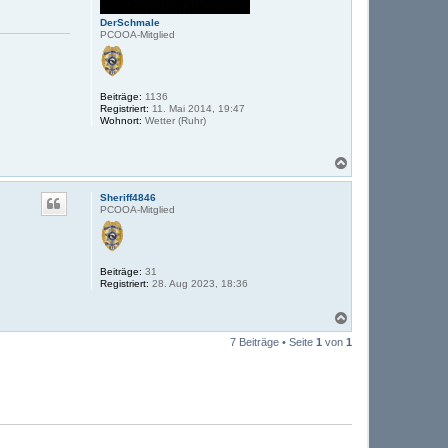
DerSchmale
PCOOA-Mitglied
Beiträge:
1136
Registriert:
11. Mai 2014, 19:47
Wohnort:
Wetter (Ruhr)
N
a
c
Sheriff4846
h
PCOOA-Mitglied
o
b
e
n
Beiträge:
31
Registriert:
28. Aug 2023, 18:36
N
a
7 Beiträge • Seite
1
von
1
c
h
o
b
e
n