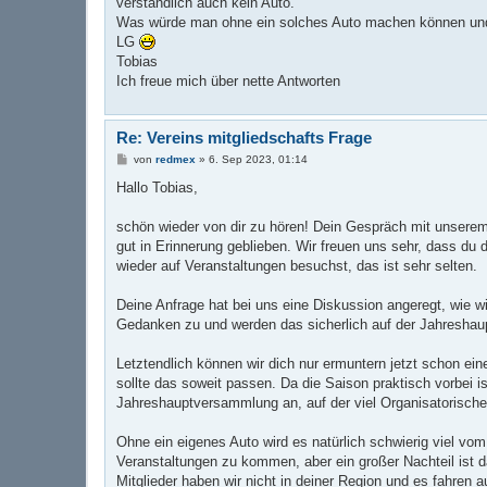
verständlich auch kein Auto.
Was würde man ohne ein solches Auto machen können und w
LG
Tobias
Ich freue mich über nette Antworten
Re: Vereins mitgliedschafts Frage
B
von
redmex
»
6. Sep 2023, 01:14
e
i
Hallo Tobias,
t
r
a
schön wieder von dir zu hören! Dein Gespräch mit unserem 
g
gut in Erinnerung geblieben. Wir freuen uns sehr, dass du 
wieder auf Veranstaltungen besuchst, das ist sehr selten.
Deine Anfrage hat bei uns eine Diskussion angeregt, wie w
Gedanken zu und werden das sicherlich auf der Jahresha
Letztendlich können wir dich nur ermuntern jetzt schon ein
sollte das soweit passen. Da die Saison praktisch vorbei 
Jahreshauptversammlung an, auf der viel Organisatorische
Ohne ein eigenes Auto wird es natürlich schwierig viel vo
Veranstaltungen zu kommen, aber ein großer Nachteil ist d
Mitglieder haben wir nicht in deiner Region und es fahren a