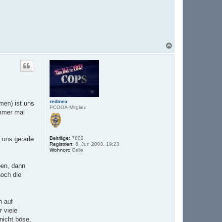
N
a
c
h
o
b
e
n
redmex
men) ist uns
PCOOA-Mitglied
immer mal
r uns gerade
Beiträge:
7802
Registriert:
6. Jun 2003, 19:23
Wohnort:
Celle
ben, dann
noch die
n auf
 viele
 nicht böse,