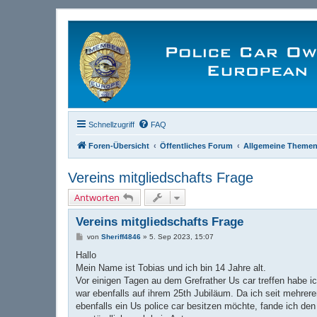
Schnellzugriff
FAQ
Foren-Übersicht
Öffentliches Forum
Allgemeine Theme
Vereins mitgliedschafts Frage
Antworten
Vereins mitgliedschafts Frage
B
von
Sheriff4846
»
5. Sep 2023, 15:07
e
i
Hallo
t
Mein Name ist Tobias und ich bin 14 Jahre alt.
r
a
Vor einigen Tagen au dem Grefrather Us car treffen habe i
g
war ebenfalls auf ihrem 25th Jubiläum. Da ich seit mehrere
ebenfalls ein Us police car besitzen möchte, fande ich den 