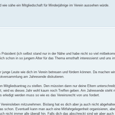
ie sähe ein Mitgliedschaft für Minderjährige im Verein aussehen würde.
Präsident (ich selbst stand nur in der Nähe und habe nicht so viel mitbekom
dich schon in so jungem Alter für das Thema ernsthaft interessierst und uns 
ir junge Leute wie dich im Verein betreuen und fördern können. Da machen wi
uptversammlung am Jahresende diskutieren.
en Mitgliedsantrag zu stellen. Den müssten dann nur deine Eltern unterschrei
ist, wird es dieses Jahr wohl kaum noch Treffen geben. Am Jahresende steht 
s erledigt werden muss so wie es das Vereinsrecht von uns fordert.
m Vereinsleben mitzunehmen. Bislang hat es dich aber ja auch nicht abgehalte
as schon. Eventuell kann man auch eine Mitfahrgelegenheit organisieren, aber
uch nicht immer alle überall hin. Falls dich das abschreckt sind wir aber auch