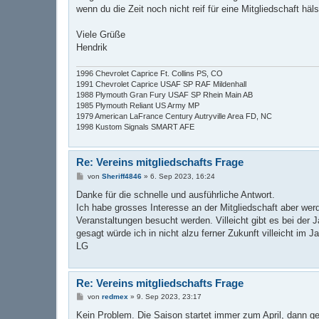
wenn du die Zeit noch nicht reif für eine Mitgliedschaft häl
Viele Grüße
Hendrik
1996 Chevrolet Caprice Ft. Collins PS, CO
1991 Chevrolet Caprice USAF SP RAF Mildenhall
1988 Plymouth Gran Fury USAF SP Rhein Main AB
1985 Plymouth Reliant US Army MP
1979 American LaFrance Century Autryville Area FD, NC
1998 Kustom Signals SMART AFE
Re: Vereins mitgliedschafts Frage
B
von
Sheriff4846
»
6. Sep 2023, 16:24
e
i
Danke für die schnelle und ausführliche Antwort.
t
Ich habe grosses Interesse an der Mitgliedschaft aber wer
r
a
Veranstaltungen besucht werden. Villeicht gibt es bei der
g
gesagt würde ich in nicht alzu ferner Zukunft villeicht im J
LG
Re: Vereins mitgliedschafts Frage
B
von
redmex
»
9. Sep 2023, 23:17
e
i
Kein Problem. Die Saison startet immer zum April, dann g