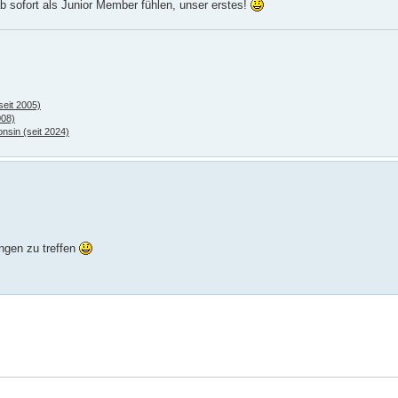
 sofort als Junior Member fühlen, unser erstes!
seit 2005)
008)
nsin (seit 2024)
ngen zu treffen