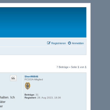
Registrieren
Anmelden
7 Beiträge • Seite
1
von
1
Sheriff4846
PCOOA-Mitglied
Beiträge:
31
halten. Ich
Registriert:
28. Aug 2023, 18:36
äter
er