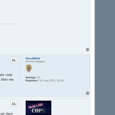
N
a
c
Sheriff4846
h
PCOOA-Mitglied
o
b
e
n
ehr viele
Beiträge:
31
. Aber wie
Registriert:
28. Aug 2023, 18:36
N
a
c
h
o
b
 wir dann
e